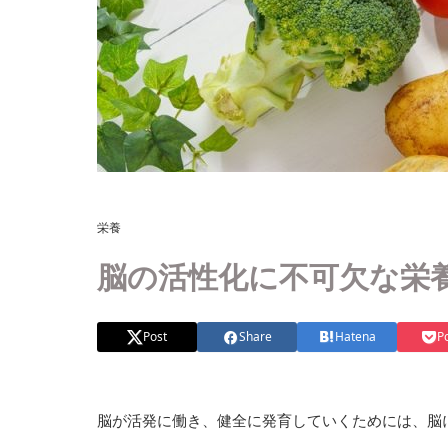
栄養
脳の活性化に不可欠な栄
Post
Share
Hatena
P
脳が活発に働き、健全に発育していくためには、脳