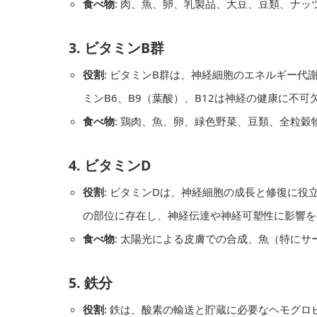
食べ物
: 肉、魚、卵、乳製品、大豆、豆類、ナッ
3.
ビタミンB群
役割
: ビタミンB群は、神経細胞のエネルギー代
ミンB6、B9（葉酸）、B12は神経の健康に不可
食べ物
: 鶏肉、魚、卵、緑色野菜、豆類、全粒穀
4.
ビタミンD
役割
: ビタミンDは、神経細胞の成長と修復に
の部位に存在し、神経伝達や神経可塑性に影響を
食べ物
: 太陽光による皮膚での合成、魚（特に
5.
鉄分
役割
: 鉄は、酸素の輸送と貯蔵に必要なヘモグ