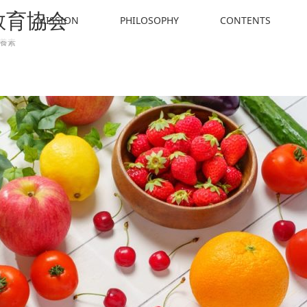
教育協会
MISSION
PHILOSOPHY
CONTENTS
養素