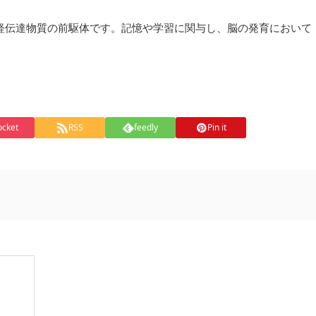
神経伝達物質の前駆体です。記憶や学習に関与し、脳の発育において
。
ocket
RSS
feedly
Pin it