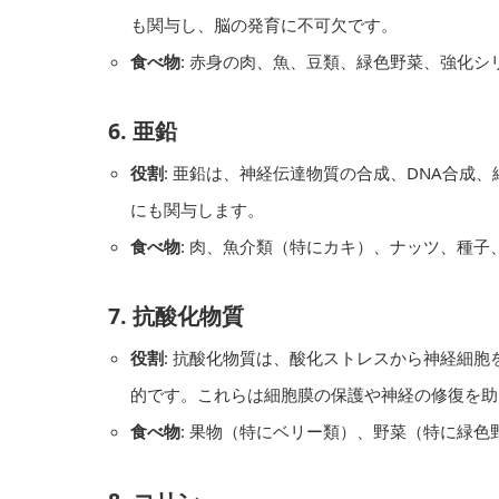
も関与し、脳の発育に不可欠です。
食べ物
: 赤身の肉、魚、豆類、緑色野菜、強化シ
6.
亜鉛
役割
: 亜鉛は、神経伝達物質の合成、DNA合成
にも関与します。
食べ物
: 肉、魚介類（特にカキ）、ナッツ、種子
7.
抗酸化物質
役割
: 抗酸化物質は、酸化ストレスから神経細胞
的です。これらは細胞膜の保護や神経の修復を助
食べ物
: 果物（特にベリー類）、野菜（特に緑