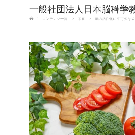
一般社団法人日本脳科学
TOP PAGE
ホーム
コンテンツ一覧
栄養
脳の活性化に不可欠な栄