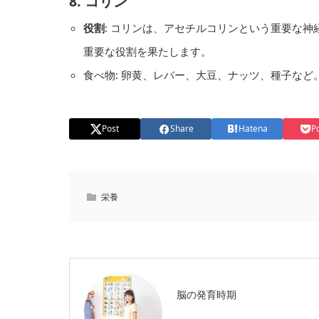
8.
コリン
役割
: コリンは、アセチルコリンという重要な
重要な役割を果たします。
食べ物: 卵黄、レバー、大豆、ナッツ、種子など
Post
Share
Hatena
P
栄養
脳の発育時期